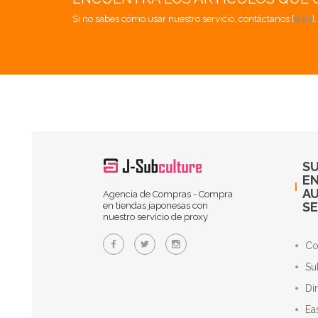
Si no sabes cómo usar nuestro servicio, contáctanos [
aquí
]
SU
EN
A
Agencia de Compras - Compra
SE
en tiendas japonesas con
nuestro servicio de proxy
Co
Su
Di
Ea