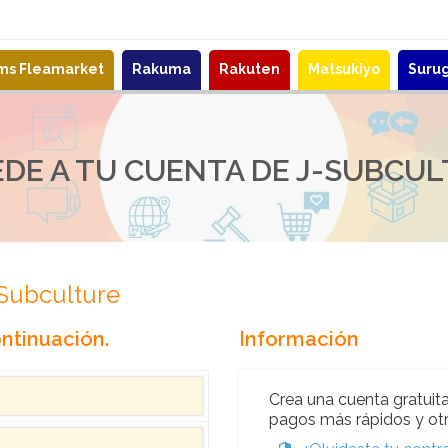
ems Fleamarket
Rakuma
Rakuten
Matsukiyo
Suru
DE A TU CUENTA DE J-SUBCU
-Subculture
ntinuación.
Información
Crea una cuenta gratuita
pagos más rápidos y otr