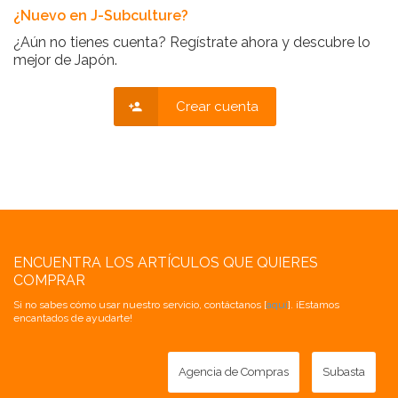
¿Nuevo en J-Subculture?
¿Aún no tienes cuenta? Regístrate ahora y descubre lo
mejor de Japón.
Crear cuenta
ENCUENTRA LOS ARTÍCULOS QUE QUIERES
COMPRAR
Si no sabes cómo usar nuestro servicio, contáctanos [
aquí
]. ¡Estamos
encantados de ayudarte!
Agencia de Compras
Subasta