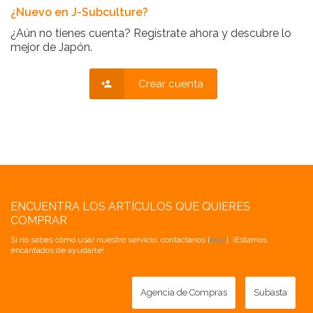
¿Nuevo en J-Subculture?
¿Aún no tienes cuenta? Regístrate ahora y descubre lo
mejor de Japón.
Crear cuenta
ENCUENTRA LOS ARTÍCULOS QUE QUIERES
COMPRAR
Si no sabes cómo usar nuestro servicio, contáctanos [
aquí
]. ¡Estamos
encantados de ayudarte!
Agencia de Compras
Subasta