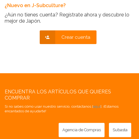
¿Nuevo en J-Subculture?
¿Aún no tienes cuenta? Regístrate ahora y descubre lo
mejor de Japón.
Crear cuenta
ENCUENTRA LOS ARTÍCULOS QUE QUIERES
COMPRAR
Si no sabes cómo usar nuestro servicio, contáctanos [
aquí
]. ¡Estamos
encantados de ayudarte!
Agencia de Compras
Subasta