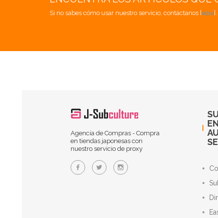
Si no sabes cómo usar nuestro servicio, contáctanos [
aquí
]
SU
EN
A
Agencia de Compras - Compra
SE
en tiendas japonesas con
nuestro servicio de proxy
Co
Su
Di
Ea