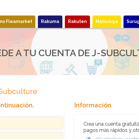
ems Fleamarket
Rakuma
Rakuten
Matsukiyo
Suru
DE A TU CUENTA DE J-SUBCU
-Subculture
ntinuación.
Información
Crea una cuenta gratuita
pagos más rápidos y otr