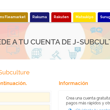
ems Fleamarket
Rakuma
Rakuten
Matsukiyo
Suru
DE A TU CUENTA DE J-SUBCU
-Subculture
ntinuación.
Información
Crea una cuenta gratuita
pagos más rápidos y otr