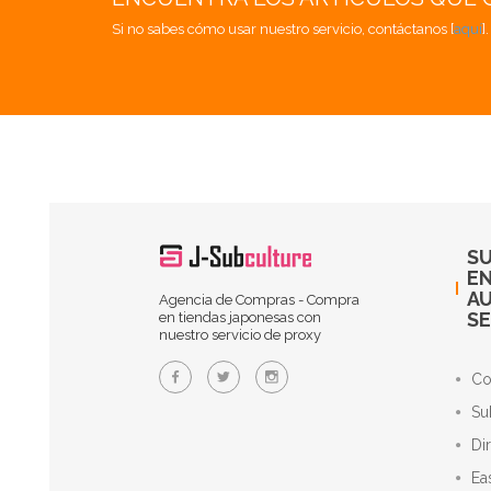
Si no sabes cómo usar nuestro servicio, contáctanos [
aquí
]
SU
EN
A
Agencia de Compras - Compra
SE
en tiendas japonesas con
nuestro servicio de proxy
Co
Su
Di
Ea