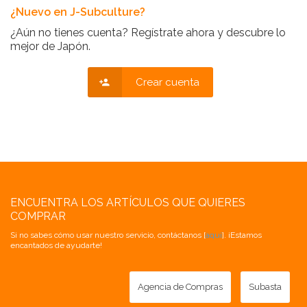
¿Nuevo en J-Subculture?
¿Aún no tienes cuenta? Regístrate ahora y descubre lo
mejor de Japón.
Crear cuenta
ENCUENTRA LOS ARTÍCULOS QUE QUIERES
COMPRAR
Si no sabes cómo usar nuestro servicio, contáctanos [
aquí
]. ¡Estamos
encantados de ayudarte!
Agencia de Compras
Subasta