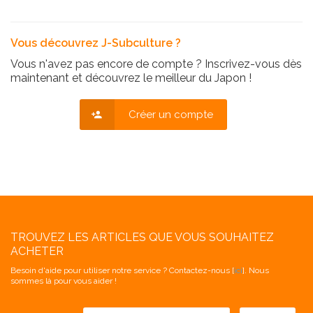
Vous découvrez J-Subculture ?
Vous n'avez pas encore de compte ? Inscrivez-vous dès
maintenant et découvrez le meilleur du Japon !
Créer un compte
TROUVEZ LES ARTICLES QUE VOUS SOUHAITEZ
ACHETER
Besoin d'aide pour utiliser notre service ? Contactez-nous [
ici
]. Nous
sommes là pour vous aider !