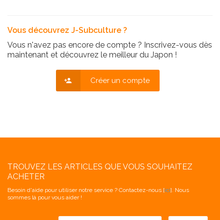
Vous découvrez J-Subculture ?
Vous n'avez pas encore de compte ? Inscrivez-vous dès
maintenant et découvrez le meilleur du Japon !
Créer un compte
TROUVEZ LES ARTICLES QUE VOUS SOUHAITEZ
ACHETER
Besoin d'aide pour utiliser notre service ? Contactez-nous [
ici
]. Nous
sommes là pour vous aider !