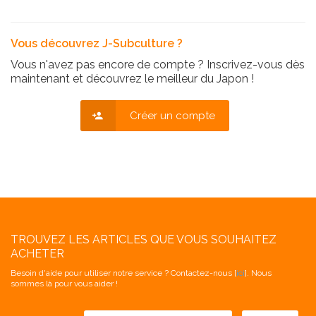
Vous découvrez J-Subculture ?
Vous n'avez pas encore de compte ? Inscrivez-vous dès
maintenant et découvrez le meilleur du Japon !
Créer un compte
TROUVEZ LES ARTICLES QUE VOUS SOUHAITEZ
ACHETER
Besoin d'aide pour utiliser notre service ? Contactez-nous [
ici
]. Nous
sommes là pour vous aider !