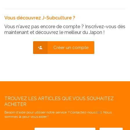
Vous découvrez J-Subculture ?
Vous n'avez pas encore de compte ? Inscrivez-vous dès
maintenant et découvrez le meilleur du Japon !
Créer un compte
TROUVEZ LES ARTICLES QUE VOUS SOUHAITEZ
ACHETER
Besoin d'aide pour utiliser notre service ? Contactez-nous [
ici
]. Nous
sommes là pour vous aider !