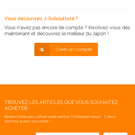
Vous découvrez J-Subculture ?
Vous n'avez pas encore de compte ? Inscrivez-vous dès
maintenant et découvrez le meilleur du Japon !
Créer un compte
TROUVEZ LES ARTICLES QUE VOUS SOUHAITEZ
ACHETER
Besoin d'aide pour utiliser notre service ? Contactez-nous [
ici
]. Nous
sommes là pour vous aider !