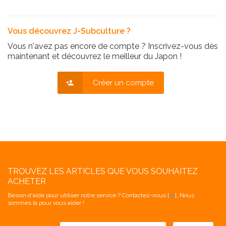
Vous découvrez J-Subculture ?
Vous n'avez pas encore de compte ? Inscrivez-vous dès
maintenant et découvrez le meilleur du Japon !
Créer un compte
TROUVEZ LES ARTICLES QUE VOUS SOUHAITEZ
ACHETER
Besoin d'aide pour utiliser notre service ? Contactez-nous [
ici
]. Nous
sommes là pour vous aider !