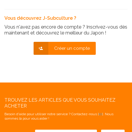
Vous découvrez J-Subculture ?
Vous n'avez pas encore de compte ? Inscrivez-vous dès
maintenant et découvrez le meilleur du Japon !
Créer un compte
TROUVEZ LES ARTICLES QUE VOUS SOUHAITEZ
ACHETER
Besoin d'aide pour utiliser notre service ? Contactez-nous [
ici
]. Nous
sommes là pour vous aider !