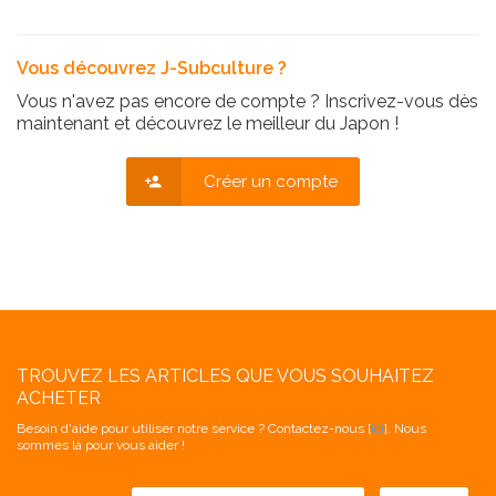
Vous découvrez J-Subculture ?
Vous n'avez pas encore de compte ? Inscrivez-vous dès
maintenant et découvrez le meilleur du Japon !
Créer un compte
TROUVEZ LES ARTICLES QUE VOUS SOUHAITEZ
ACHETER
Besoin d'aide pour utiliser notre service ? Contactez-nous [
ici
]. Nous
sommes là pour vous aider !