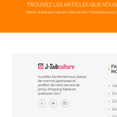
TROUVEZ LES ARTICLES QUE VOU
Besoin d'aide pour utiliser notre service ? Contactez-nous [
FA
N
Accédez facilement aux places
de marché japonaises et
profitez de notre service de
Se
proxy shopping fiable en
quelques clics.
En
Di
Ea