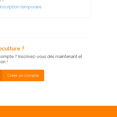
é ?
inscription temporaire
culture ?
compte ? Inscrivez-vous dès maintenant et
on !
Créer un compte