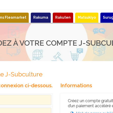
ems Fleamarket
Rakuma
Rakuten
Matsukiyo
Suru
DEZ À VOTRE COMPTE J-SUBCU
e
e J-Subculture
 connexion ci-dessous.
Informations
Créez un compte gratuit 
d’un paiement accéléré e