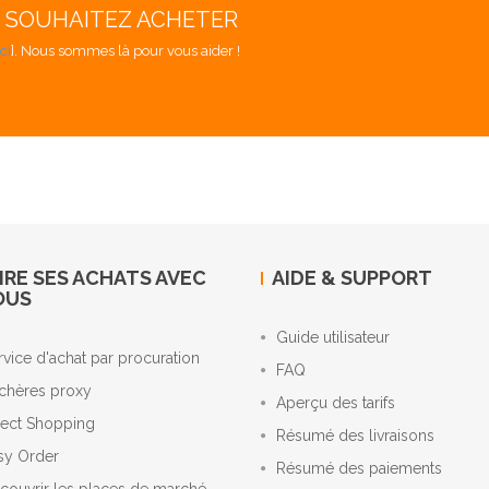
S SOUHAITEZ ACHETER
ici
]. Nous sommes là pour vous aider !
IRE SES ACHATS AVEC
AIDE & SUPPORT
OUS
Guide utilisateur
rvice d'achat par procuration
FAQ
chères proxy
Aperçu des tarifs
rect Shopping
Résumé des livraisons
sy Order
Résumé des paiements