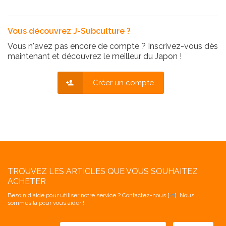
Vous découvrez J-Subculture ?
Vous n'avez pas encore de compte ? Inscrivez-vous dès
maintenant et découvrez le meilleur du Japon !
Créer un compte
TROUVEZ LES ARTICLES QUE VOUS SOUHAITEZ
ACHETER
Besoin d'aide pour utiliser notre service ? Contactez-nous [
ici
]. Nous
sommes là pour vous aider !