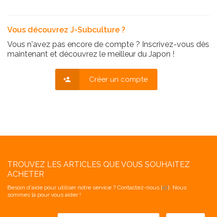
Vous découvrez J-Subculture ?
Vous n'avez pas encore de compte ? Inscrivez-vous dès
maintenant et découvrez le meilleur du Japon !
Créer un compte
TROUVEZ LES ARTICLES QUE VOUS SOUHAITEZ
ACHETER
Besoin d'aide pour utiliser notre service ? Contactez-nous [
ici
]. Nous
sommes là pour vous aider !