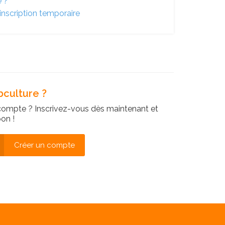
é ?
inscription temporaire
culture ?
compte ? Inscrivez-vous dès maintenant et
on !
Créer un compte