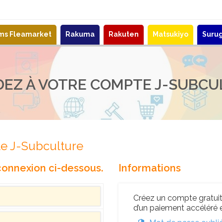
ems Fleamarket
Rakuma
Rakuten
Matsukiyo
Suru
DEZ À VOTRE COMPTE J-SUBCU
e
e J-Subculture
 connexion ci-dessous.
Informations
Créez un compte gratuit 
d’un paiement accéléré e