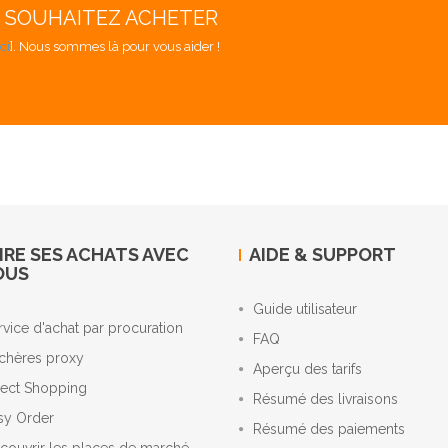
S SOUHAITEZ ACHETER
ici
]. Nous sommes là pour vous aider !
IRE SES ACHATS AVEC
AIDE & SUPPORT
OUS
Guide utilisateur
rvice d'achat par procuration
FAQ
chères proxy
Aperçu des tarifs
rect Shopping
Résumé des livraisons
sy Order
Résumé des paiements