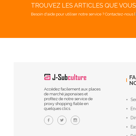
TROUVEZ LES ARTICLES QUE VOU
Besoin d'aide pour utiliser notre service ? Contactez-nous [
FA
N
Accédez facilement aux places
de marché japonaises et
profitez de notre service de
Se
proxy shopping fiable en
quelques clics.
En
Di
Ea