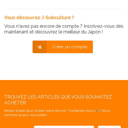
Vous découvrez J-Subculture ?
Vous n'avez pas encore de compte ? Inscrivez-vous dès
maintenant et découvrez le meilleur du Japon !
Créer un compte
TROUVEZ LES ARTICLES QUE VOUS SOUHAITEZ
ACHETER
Besoin d'aide pour utiliser notre service ? Contactez-nous [
ici
]. Nous
sommes là pour vous aider !