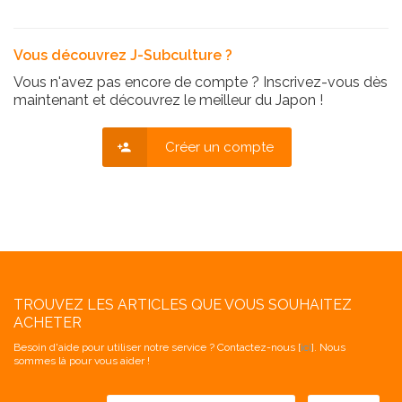
Vous découvrez J-Subculture ?
Vous n'avez pas encore de compte ? Inscrivez-vous dès
maintenant et découvrez le meilleur du Japon !
Créer un compte
TROUVEZ LES ARTICLES QUE VOUS SOUHAITEZ
ACHETER
Besoin d'aide pour utiliser notre service ? Contactez-nous [
ici
]. Nous
sommes là pour vous aider !