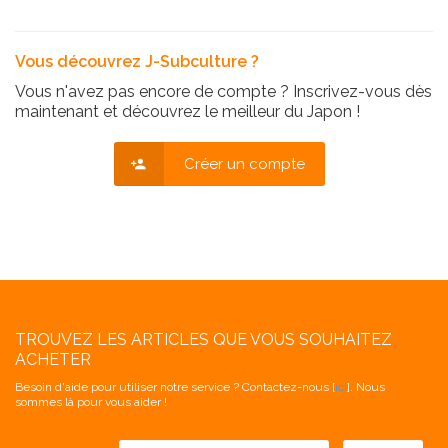
Vous découvrez J-Subculture ?
Vous n'avez pas encore de compte ? Inscrivez-vous dès
maintenant et découvrez le meilleur du Japon !
Créer un compte
TROUVEZ LES ARTICLES QUE VOUS SOUHAITEZ
ACHETER
Besoin d'aide pour utiliser notre service ? Contactez-nous [
ici
]. Nous
sommes là pour vous aider !