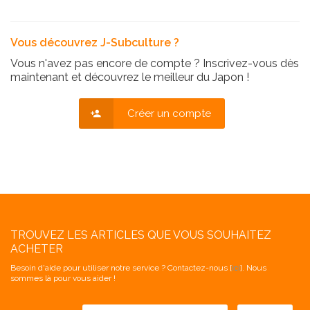
Vous découvrez J-Subculture ?
Vous n'avez pas encore de compte ? Inscrivez-vous dès
maintenant et découvrez le meilleur du Japon !
Créer un compte
TROUVEZ LES ARTICLES QUE VOUS SOUHAITEZ
ACHETER
Besoin d'aide pour utiliser notre service ? Contactez-nous [
ici
]. Nous
sommes là pour vous aider !