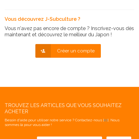
Vous découvrez J-Subculture ?
Vous n'avez pas encore de compte ? Inscrivez-vous dès
maintenant et découvrez le meilleur du Japon !
Créer un compte
TROUVEZ LES ARTICLES QUE VOUS SOUHAITEZ
ACHETER
Besoin d'aide pour utiliser notre service ? Contactez-nous [
ici
]. Nous
sommes là pour vous aider !