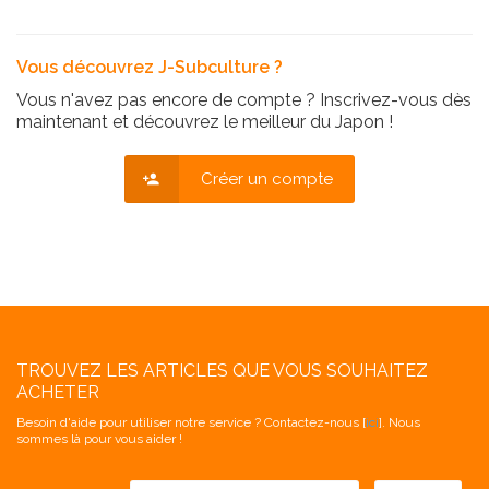
Vous découvrez J-Subculture ?
Vous n'avez pas encore de compte ? Inscrivez-vous dès
maintenant et découvrez le meilleur du Japon !
Créer un compte
TROUVEZ LES ARTICLES QUE VOUS SOUHAITEZ
ACHETER
Besoin d'aide pour utiliser notre service ? Contactez-nous [
ici
]. Nous
sommes là pour vous aider !