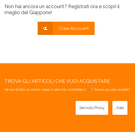
Non hai ancora un account? Registrati ora e scopri il
meglio del Giappone!
Crea Account
TROVA GLI ARTICOLI CHE VUOI ACQUISTARE
Se hai dubbi su come usare il servizio, contattaci [
qui
]. Siamo qui per aiutarti!
Servizio Proxy
Aste