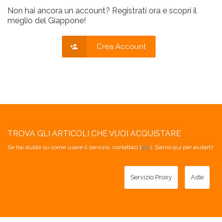
Non hai ancora un account? Registrati ora e scopri il
meglio del Giappone!
Crea Account
TROVA GLI ARTICOLI CHE VUOI ACQUISTARE
Se hai dubbi su come usare il servizio, contattaci [
qui
]. Siamo qui per aiutarti!
Servizio Proxy
Aste