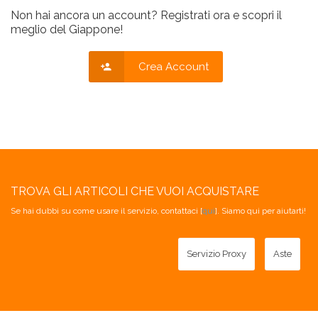
Non hai ancora un account? Registrati ora e scopri il
meglio del Giappone!
Crea Account
TROVA GLI ARTICOLI CHE VUOI ACQUISTARE
Se hai dubbi su come usare il servizio, contattaci [
qui
]. Siamo qui per aiutarti!
Servizio Proxy
Aste