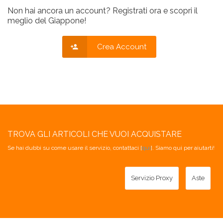
Non hai ancora un account? Registrati ora e scopri il
meglio del Giappone!
Crea Account
TROVA GLI ARTICOLI CHE VUOI ACQUISTARE
Se hai dubbi su come usare il servizio, contattaci [
qui
]. Siamo qui per aiutarti!
Servizio Proxy
Aste