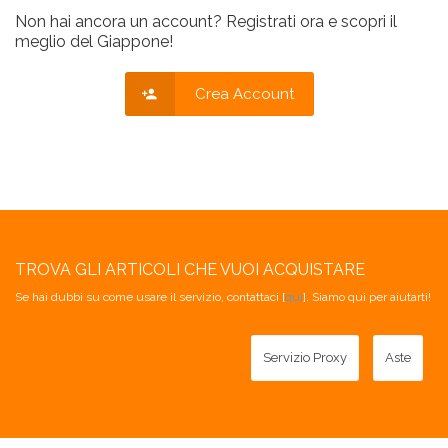
Non hai ancora un account? Registrati ora e scopri il
meglio del Giappone!
Crea Account
TROVA GLI ARTICOLI CHE VUOI ACQUISTARE
Se hai dubbi su come usare il servizio, contattaci [
qui
]. Siamo qui per aiutarti!
Servizio Proxy
Aste