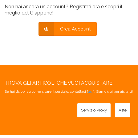
Non hai ancora un account? Registrati ora e scopri il
meglio del Giappone!
Crea Account
TROVA GLI ARTICOLI CHE VUOI ACQUISTARE
Se hai dubbi su come usare il servizio, contattaci [
qui
]. Siamo qui per aiutarti!
Servizio Proxy
Aste