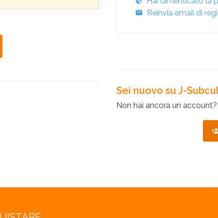
Hai dimenticato la
Reinvia email di re
Sei nuovo su J-Subcu
Non hai ancora un account? R
QUISTARE