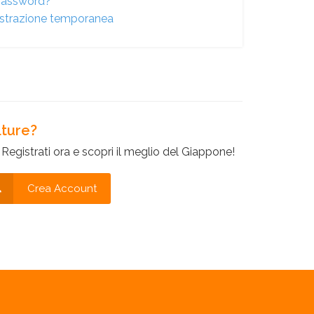
 password?
gistrazione temporanea
lture?
egistrati ora e scopri il meglio del Giappone!
Crea Account