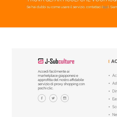
Se hai dubbi su come usare il servizio, contattaci [
qui
]. Sia
AC
Accedi facilmente ai
Ac
marketplace giapponesi e
approfitta del nostro affidabile
As
servizio di proxy shopping con
pochi clic.
Di
Ea
Sc
Ne