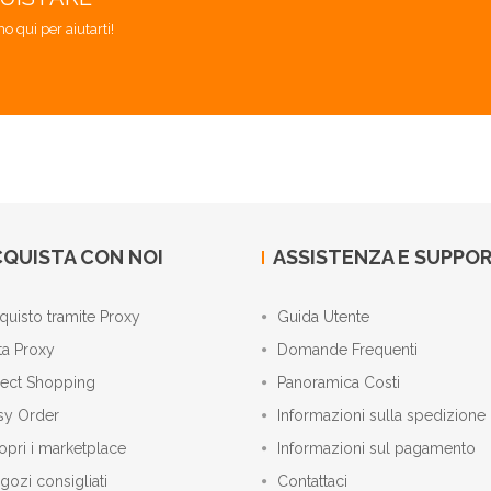
mo qui per aiutarti!
QUISTA CON NOI
ASSISTENZA E SUPPO
quisto tramite Proxy
Guida Utente
ta Proxy
Domande Frequenti
rect Shopping
Panoramica Costi
sy Order
Informazioni sulla spedizione
opri i marketplace
Informazioni sul pagamento
gozi consigliati
Contattaci