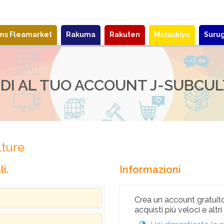
ems Fleamarket
Rakuma
Rakuten
Matsukiyo
Suru
DI AL TUO ACCOUNT J-SUBCU
lture
i.
Informazioni
Crea un account gratuito
acquisti più veloci e altr