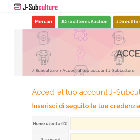
Mercari
JDirectItems Auction
JDirectIt
ACCE
J-Subculture
Accedi al tuo account J-Subculture
Accedi al tuo account J-Subcu
Inserisci di seguito le tue credenzial
Nome utente (ID)
Password