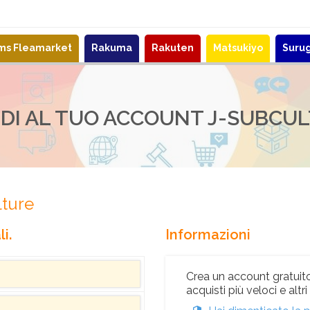
ems Fleamarket
Rakuma
Rakuten
Matsukiyo
Suru
DI AL TUO ACCOUNT J-SUBCU
lture
i.
Informazioni
Crea un account gratuito
acquisti più veloci e altr