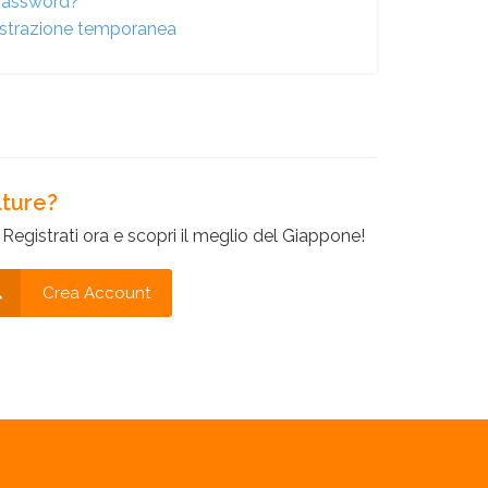
 password?
gistrazione temporanea
lture?
egistrati ora e scopri il meglio del Giappone!
Crea Account