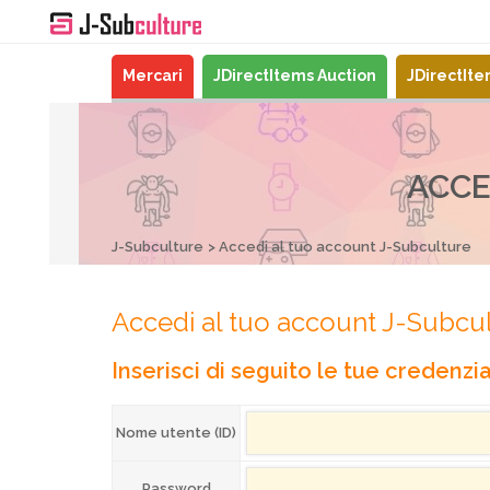
Mercari
JDirectItems Auction
JDirectIt
ACCE
J-Subculture
Accedi al tuo account J-Subculture
Accedi al tuo account J-Subcu
Inserisci di seguito le tue credenzial
Nome utente (ID)
Password