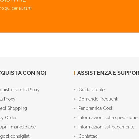
mo qui per aiutarti!
QUISTA CON NOI
ASSISTENZA E SUPPO
quisto tramite Proxy
Guida Utente
ta Proxy
Domande Frequenti
rect Shopping
Panoramica Costi
sy Order
Informazioni sulla spedizione
opri i marketplace
Informazioni sul pagamento
gozi consigliati
Contattaci