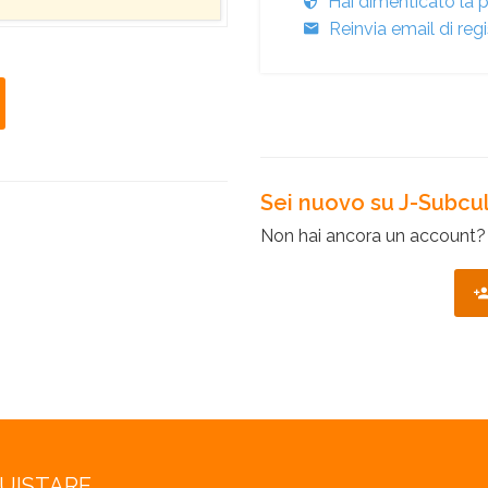
Hai dimenticato la
Reinvia email di re
Sei nuovo su J-Subcu
Non hai ancora un account? R
QUISTARE