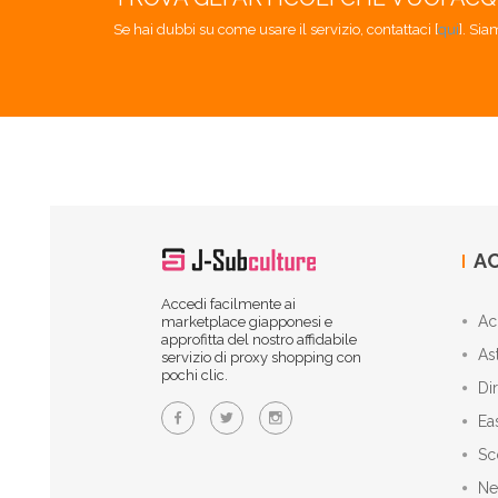
Se hai dubbi su come usare il servizio, contattaci [
qui
]. Sia
AC
Accedi facilmente ai
Ac
marketplace giapponesi e
approfitta del nostro affidabile
As
servizio di proxy shopping con
pochi clic.
Di
Ea
Sc
Ne