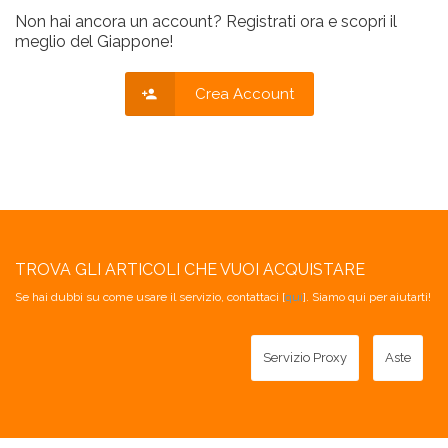
Non hai ancora un account? Registrati ora e scopri il
meglio del Giappone!
Crea Account
TROVA GLI ARTICOLI CHE VUOI ACQUISTARE
Se hai dubbi su come usare il servizio, contattaci [
qui
]. Siamo qui per aiutarti!
Servizio Proxy
Aste