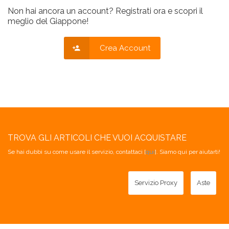
Non hai ancora un account? Registrati ora e scopri il
meglio del Giappone!
Crea Account
TROVA GLI ARTICOLI CHE VUOI ACQUISTARE
Se hai dubbi su come usare il servizio, contattaci [
qui
]. Siamo qui per aiutarti!
Servizio Proxy
Aste