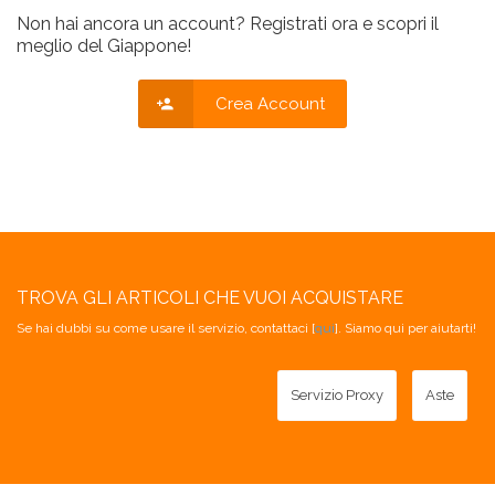
Non hai ancora un account? Registrati ora e scopri il
meglio del Giappone!
Crea Account
TROVA GLI ARTICOLI CHE VUOI ACQUISTARE
Se hai dubbi su come usare il servizio, contattaci [
qui
]. Siamo qui per aiutarti!
Servizio Proxy
Aste