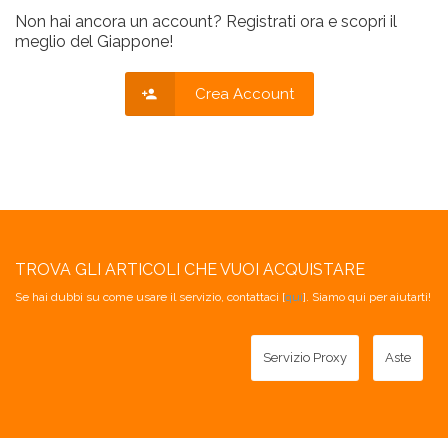
Non hai ancora un account? Registrati ora e scopri il
meglio del Giappone!
Crea Account
TROVA GLI ARTICOLI CHE VUOI ACQUISTARE
Se hai dubbi su come usare il servizio, contattaci [
qui
]. Siamo qui per aiutarti!
Servizio Proxy
Aste