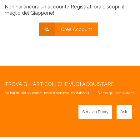
Non hai ancora un account? Registrati ora e scopri il
meglio del Giappone!
Crea Account
TROVA GLI ARTICOLI CHE VUOI ACQUISTARE
Se hai dubbi su come usare il servizio, contattaci [
qui
]. Siamo qui per aiutarti!
Servizio Proxy
Aste