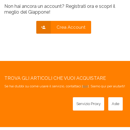
Non hai ancora un account? Registrati ora e scopri il
meglio del Giappone!
Crea Account
TROVA GLI ARTICOLI CHE VUOI ACQUISTARE
Se hai dubbi su come usare il servizio, contattaci [
qui
]. Siamo qui per aiutarti!
Servizio Proxy
Aste