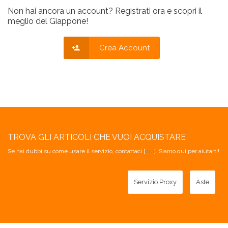
Non hai ancora un account? Registrati ora e scopri il
meglio del Giappone!
Crea Account
TROVA GLI ARTICOLI CHE VUOI ACQUISTARE
Se hai dubbi su come usare il servizio, contattaci [
qui
]. Siamo qui per aiutarti!
Servizio Proxy
Aste