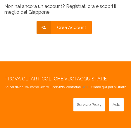
Non hai ancora un account? Registrati ora e scopri il
meglio del Giappone!
Crea Account
TROVA GLI ARTICOLI CHE VUOI ACQUISTARE
Se hai dubbi su come usare il servizio, contattaci [
qui
]. Siamo qui per aiutarti!
Servizio Proxy
Aste