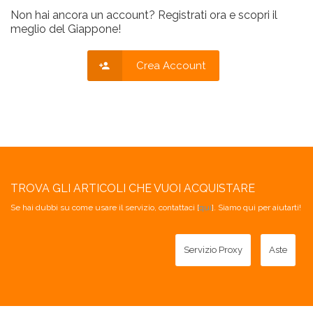
Non hai ancora un account? Registrati ora e scopri il
meglio del Giappone!
Crea Account
TROVA GLI ARTICOLI CHE VUOI ACQUISTARE
Se hai dubbi su come usare il servizio, contattaci [
qui
]. Siamo qui per aiutarti!
Servizio Proxy
Aste