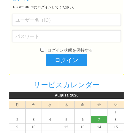
J-Subcultureにログインしてください。
ログイン状態を保持する
サービスカレンダー
August, 2026
月
火
水
木
金
金
Sa
1
2
3
4
5
6
7
8
9
10
11
12
13
14
15