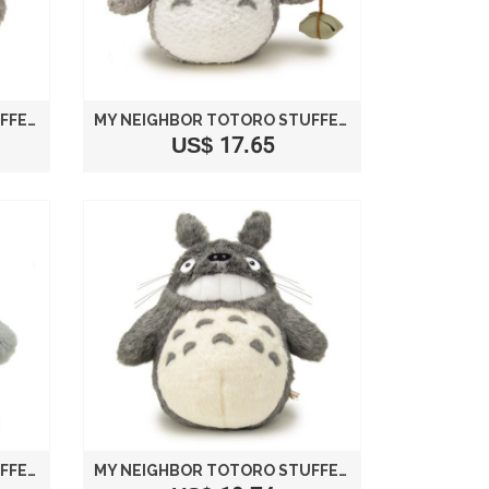
MY NEIGHBOR TOTORO STUFFED LAUGH SIZE S /STUDIO GHIBLI
MY NEIGHBOR TOTORO STUFFED PLUSH BIG TOTORO SIZE M /STUDIO GHIBLI
US$ 17.65
MY NEIGHBOR TOTORO STUFFED BIG TOTORO LIGHT GRAY SIZE M /STUDIO GHIBLI
MY NEIGHBOR TOTORO STUFFED LAUGH SIZE M /STUDIO GHIBLI