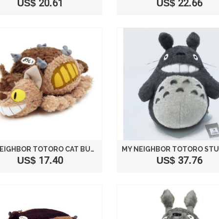
US$ 20.61
US$ 22.66
MY NEIGHBOR TOTORO CAT BUS PLUSH STUFFED SIZE M /STUDIO GHIBLI
US$ 17.40
US$ 37.76