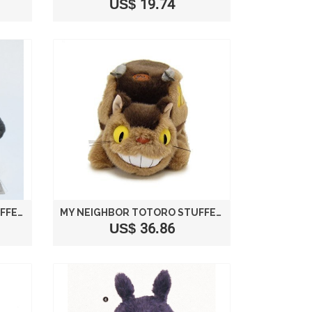
US$ 19.74
MY NEIGHBOR TOTORO STUFFED LAUGH SIZE L /STUDIO GHIBLI
MY NEIGHBOR TOTORO STUFFED CAT BUS M K6429
US$ 36.86