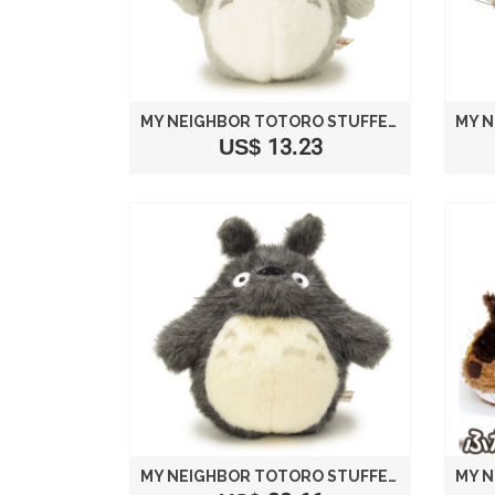
MY NEIGHBOR TOTORO STUFFED BIG TOTORO LIGHT GRAY SIZE S /STUDIO GHIBLI
US$ 13.23
MY NEIGHBOR TOTORO STUFFED BIG TOTORO DARK GRAY SIZE M /STUDIO GHIBLI