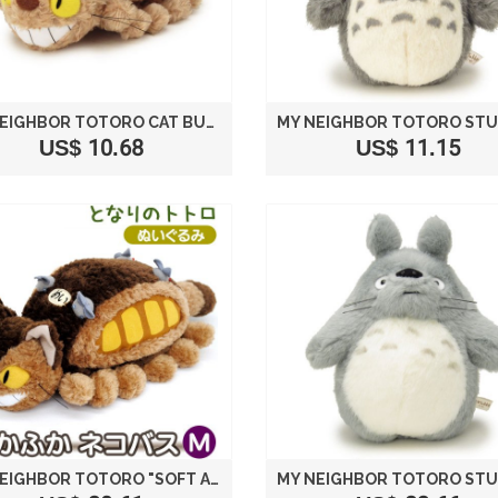
MY NEIGHBOR TOTORO CAT BUS PLUSH STUFFED SIZE S /STUDIO GHIBLI
US$ 10.68
US$ 11.15
MY NEIGHBOR TOTORO "SOFT AND FLUFFY CAT BUS" STUFFED M SIZE (26.5CM) BROWN