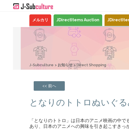
メルカリ
JDirectItems Auction
JDirectIt
J-Subculture
お知らせ
Direct Shopping
<< 前へ
となりのトトロぬいぐる
「となりのトトロ」は日本のアニメ映画の中で
あり、日本のアニメへの興味を引き起こすきっ