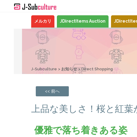
メルカリ
JDirectItems Auction
JDirectIt
J-Subculture
お知らせ
Direct Shopping
<< 前へ
上品な美しさ！桜と紅葉
優雅で落ち着きある姿