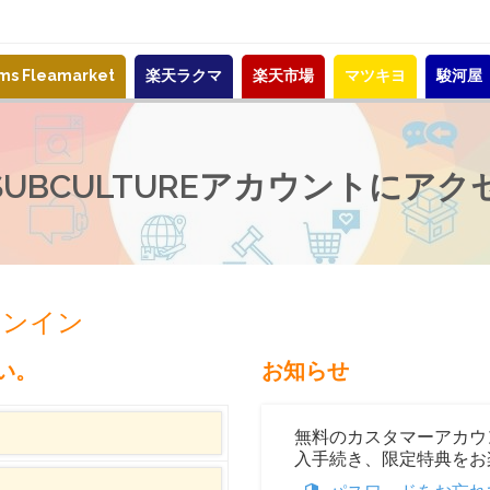
ems Fleamarket
楽天ラクマ
楽天市場
マツキヨ
駿河屋
-SUBCULTUREアカウントにアク
サインイン
い。
お知らせ
無料のカスタマーアカウ
入手続き、限定特典をお