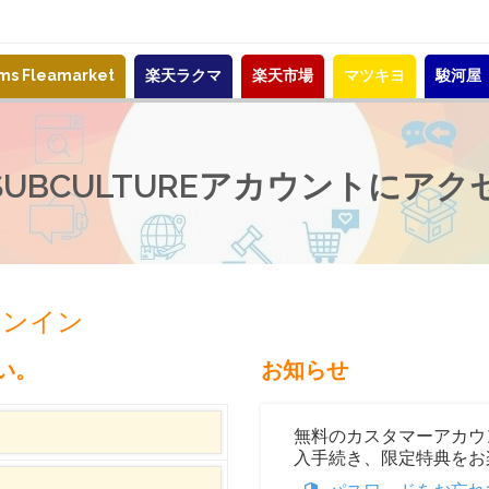
ems Fleamarket
楽天ラクマ
楽天市場
マツキヨ
駿河屋
-SUBCULTUREアカウントにアク
サインイン
い。
お知らせ
無料のカスタマーアカウ
入手続き、限定特典をお