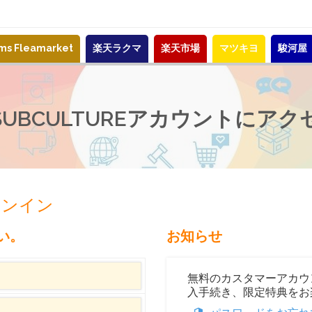
ems Fleamarket
楽天ラクマ
楽天市場
マツキヨ
駿河屋
-SUBCULTUREアカウントにアク
サインイン
い。
お知らせ
無料のカスタマーアカウ
入手続き、限定特典をお