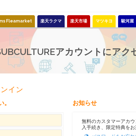
ems Fleamarket
楽天ラクマ
楽天市場
マツキヨ
駿河屋
-SUBCULTUREアカウントにアク
サインイン
い。
お知らせ
無料のカスタマーアカウ
入手続き、限定特典をお