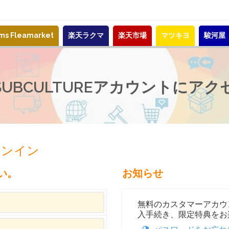
ems Fleamarket
楽天ラクマ
楽天市場
マツキヨ
駿河屋
-SUBCULTUREアカウントにアク
サインイン
い。
お知らせ
無料のカスタマーアカウ
入手続き、限定特典をお